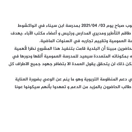
ترأس عمدة بلدية تفرغ زينه السيد الطالب عبد الرحمن محجوب صباح يوم 03/ 2021/04 بمدرسة ابن سيناء في انواكشوط
اقم التأطير ومديري المدارس ورئيس و أعضاء مكتب الآباء ،يهدف
سة العمومية وتقييم تجاربه في السنوات الماضية.
لحاضرين مبينا أن البلدية قامت بتنفيذ هذا المشروع نظرا لأهمية
حه بمكوناته المتعددة سيعيد للمدرسة العمومية ألقها ودورها في
كن ذلك لن يتحقق يقول العمدة الا بتضافر جهود جميع الاطراف كل
ي دعم المنظومة التربوية وهو ما ينم عن الوعي بضرورة العناية
الب الحاضرون بالمزيد من الدعم و تعهدوا بأنهم سيكونوا عونا