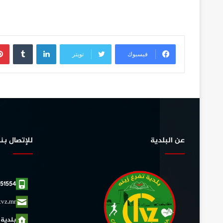
لينكدإن
فيسبوك
تويتر
عن البلدية
للإتصال بنا
51554
tvz.mr
بلدية 