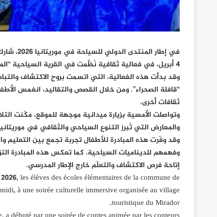
في إطار ال
4 أبريل، في فعالية ثقافية نُظِّمت في القرية السياحية “الميرادور”.
وقد بدأت هذه الفعالية، التي اتسمت بروح الاكتشاف والتباد
“قافلة الصحراء”. ومن خلال القصص والتقاليد، انغمس الأطفا
ثقافات أخرى.
وتواصلت الأمسية بزيارة ميدانية موجهة للموقع، مكّنت الت
والمعارض التي تُبرز التنوع السياحي والثقافي في موريتاني
وقد وفّرت هذه المبادرة للأطفال تجربة تجمع بين التعليم و
وفهمهم للديناميات السياحية. كما تعكس هذه المبادرة التزا
إتاحة فرص الاكتشاف والتعلّم خارج الإطار المدرسي.
 2026, les élèves des écoles élémentaires de la commune de
-midi, à une soirée culturelle immersive organisée au village
touristique du Mirador.
ge, a débuté par une soirée de contes animée par les conteurs