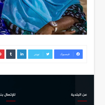
لينكدإن
فيسبوك
تويتر
عن البلدية
للإتصال بنا