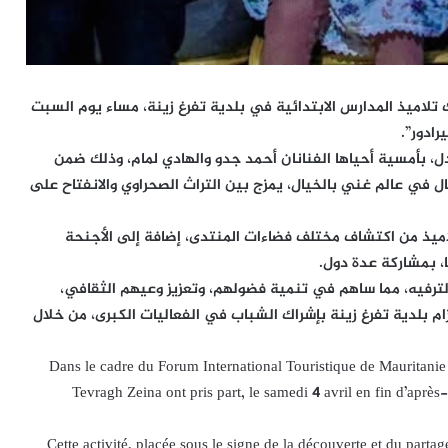
منتدى الدولي للسياحة في موريتانيا 2026، شارك تلاميذ المدارس الابتدائية في بلدية تفرغ زينة، مساء يوم السبت
ل، بأمسية أحياها الفنانان أحمد جدو والهادي لمام، وذلك ضمن
ل في عالم غني بالخيال، يمزج بين التراث الصحراوي والانفتاح على
لاميذ من اكتشاف مختلف فضاءات المنتدى، إضافة إلى الأجنحة
ا، بمشاركة عدة دول.
الترفيه، مما ساهم في تنمية فضولهم، وتعزيز وعيهم الثقافي،
م بلدية تفرغ زينة بإشراك الشباب في الفعاليات الكبرى، من خلال
Dans le cadre du Forum International Touristique de Mauritanie
Tevragh Zeina ont pris part, le samedi 4 avril en fin d’après
Cette activité, placée sous le signe de la découverte et du parta