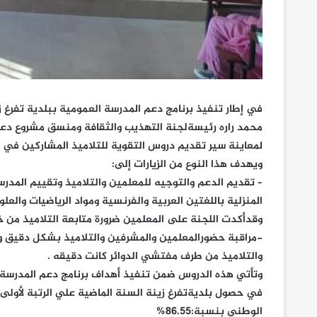
في إطار تنفيذ برنامج دعم المدرسة العمومية ببلدية تفرغ 
محمد راره رئيسةلجنة التهذيب والثقافة ومنسق مشروع دعم
لمعاينة سير تقديم دروس التقوية للتلاميذ المشاركين في مسا
ويهدف هذا النوع من الزيارات إلى:
– تقديم الدعم والتوجيه للمعلمين والتلاميذ وتقييم المدرس
المنزلية باللغتين العربية والفرنسية ومواد الرياضيات والعلوم
وقدأكدت اللجنة على المعلمين ضرورة متابعة التلاميذ من خل
-مراقبة حضورالمعلمين والمشرفين والتلاميذ بشكل دقيق و
والتلاميذ من طرف مفتشي الدوائر كانت دقيقه .
وتأتي هذه الدروس ضمن تنفيذ أهداف برنامج دعم المدرسة ال
في حصول بلديةتفرغ زينة السنة الماضية علي الرتبة لأول
الوطني بنسبة:86.55%