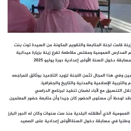
زينة قامت لجنة المتابعة والتقويم المكونة من السيدة توت بنت
 المدارس العمومية ومفتس مقاطعة تفرغ زينة بزيارة ميدانية
بقة دخول السنة الأولى إعدادية دورة يوليو 2025
ين وفي هذا المجال تثمن اللجنة تزويد التلاميذ بوثائق للمراجعه
 والتربية الإسلامية والمدنية والتاريخ والجغرافيا.
ال التنسيق مع لآباء لضمان تنفيذ لبرنامج الدراسي
قد لوحظ أن مستوى الحضور كان جيدا وأن متابعة حضور المعلمين
عمومية الذي أطلقته البلدية منذ ست سنوات وكان له الدور البارز
ى وطنيا في مسابقة دخول السنةالأولى إعدادية على الصعيد