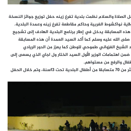
ل الصلاة والسلام نظمت بلدية تفرغ زينه حفل توزيع جوائز النسخة
لاية نواكشوط الغربية وحاكم مقاطعة تفرغ زينه وعمدة البلدية.
هذه المسابقة يدخل في إطار برنامج البلدية الهادف إلى تشجيع
 صلى الله عليه وسلم كما أكد السيد العمدة أن هذه المسابقة
الشيخ الغزواني طموحي للوطن كما يعزز من الدور الريادي
من اهتمامات الوزير الأول السيد الختار ول اجاي الذي يسعى إلى
فال والرفع من مستواهم.
وكانت المسابقة قد جرت على مدى يومين تنافس خلالها أكثر من 70 متسابقا من أطفال البلدية تحت 13سنة، وتم خلال الحفل