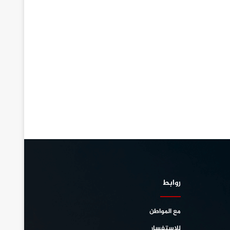
روابط
مع المواطن
للإستفسار