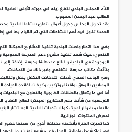
الطالب عبد الرحمن المحجوب.
وقد تداول المجلس جدول أعمال يتعلق بنشاط البلدية وحصيلة 
العمدة تناول فيه أهم النشاطات التي تم القيام بها في إط
وفي هذا الاطار واصلت البلدية تنفيذ المشاريع الهيكلة الت
التنموي، حيث شهد تنفيذ مشروع دعم المدرسة العمومية وتوز
الموجودة في البلدية والبالغ 
وتأثيث مكاتب مدرسة الشافعي وغير ذلك من التدخلات.
وفي الجانب الصحي شملت التدخلات التكفل بنقل وتكاليف توز
للمصابين بالمهق، واقتناء وتركيب مكيفات لفائدة العيادة ال
أما في ما يتعلق بالعلاقات الخارجية والتعاون مع البلديات
الفرنسية من شأنها دعم المشاريع المبتكرة لصالح القضايا ال
والتعليمية والرياضية، كما استقبلت البلدية المستشار الرئ
لمعرض المنتجات الجزائرية.
كما تميزت الفترة بأنشطة مختلفة أخري من ضمنها حضور ال
في نواكشوط، وإطلاق العمل في مشروع تعزيز ربط الجهد ال