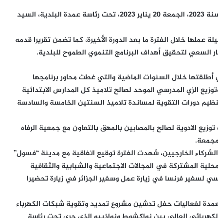
التأم المجلس البلدي لتفرغ زينه في دورته الأولى العادية لسنة 2023، الجمعة 20 يناير 2023، تحت رئاسة عمدة البلدية، السيد
عملها خلال الفترة ما بعد الدورة الأخيرة، كما تضمن تقريرا قدمه
ار السعي لتحقيق أهداف البرنامج التنموي الطموح للبلدية.
ي أطلقتها خلال السنوات الماضية والتي غطت محاور برنامجها
يع الزي المدرسي الموحد لصالح تلاميذ كل المدارس الابتدائية
عددها 14 مدرسة، إضافة إلى تنظيم دورات التقوية لمساندة تلاميذ السنتين الخامسة والسادسة
يع الادوية لصالح بالمصابين بالمهق بالتعاون مع جمعية الرفاه
مجمعة.
 والشركاء الخارجيين، شهدت الفترة توقيع اتفاقية مع مدينة “فسول”
محلية المشتركة في المجالات الاجتماعية والشبابية والثقافية
يسي لسفير فرنسا في زيارة عمل وسفير الجزائر في زيارة تحضيرا
عمدة لفعاليات حفل تدشين مشروع تمديد وتقوية شبكات الكهرباء
كهربائي العالي بين نواكشوط ونواذيبو الذي جرى تحت رئاسة