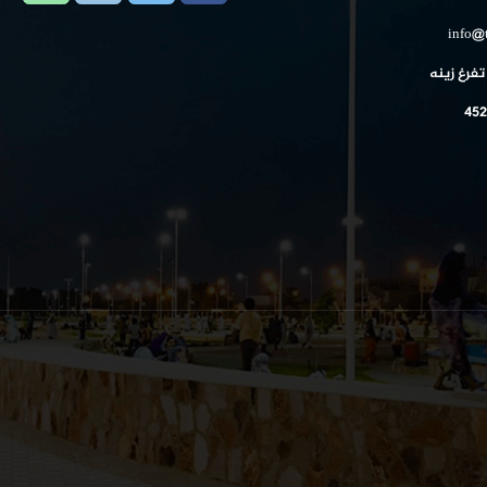
info@
تفرغ زينه
452