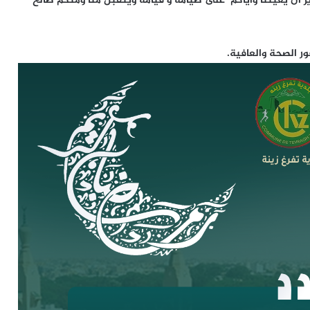
ر ان يعيننا واياكم على صيامه و قيامه ويتقبل منا ومنكم صالح
ور الصحة والعافية.