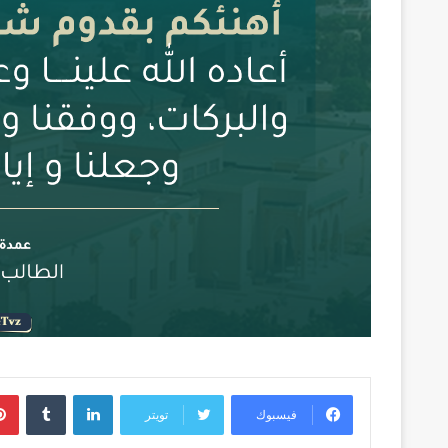
لينكدإن
فيسبوك
تويتر