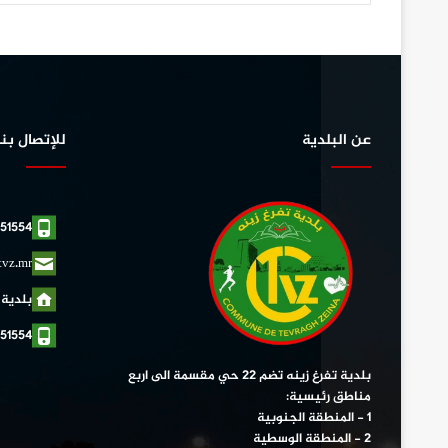
عن البلدية
للإتصال بنا
51554
tvz.mr
بلدية 
51554
بلدية تفرغ زينه تضم 22 حي مقسمة الى اربع
مناطق رئيسية:
1 - المنطقة الجنوبية
2 - المنطقة الوسطية