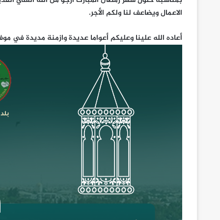
بمناسبة حلول شهر رمضان المبارك ارجو من الله العلي القدي
الاعمال ويضاعف لنا ولكم الأجر.
أعاده الله علينا وعليكم أعواما عديدة وازمنة مديدة في موف